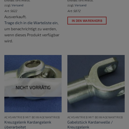
Enthält 19% MwSt.
Enthält 19% MwSt.
zzgl.
Versand
zzgl.
Versand
Art: S622
Art: S872
Ausverkauft.
IN DEN WARENKORB
Trage dich in die Warteliste ein
,
um benachrichtigt zu werden,
wenn dieses Produkt verfügbar
wird.
NICHT VORRÄTIG
ACHSANTRIEB MIT BEIWAGENANTRIEB
ACHSANTRIEB MIT BEIWAGENANTRIEB
Kreuzgelenk Kardangelenk
Gabelstück Kardanwelle /
überarbeitet
Kreuzgelenk