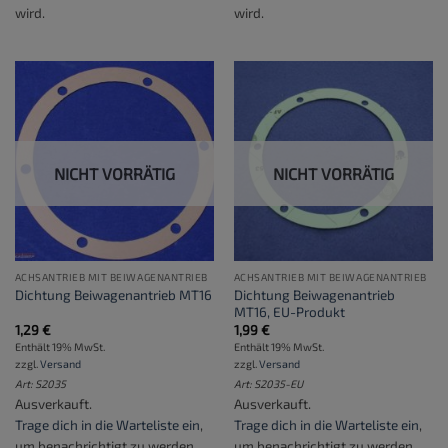
wird.
wird.
NICHT VORRÄTIG
NICHT VORRÄTIG
ACHSANTRIEB MIT BEIWAGENANTRIEB
ACHSANTRIEB MIT BEIWAGENANTRIEB
Dichtung Beiwagenantrieb
Dichtung Beiwagenantrieb MT16
MT16, EU-Produkt
1,29
€
1,99
€
Enthält 19% MwSt.
Enthält 19% MwSt.
zzgl.
Versand
zzgl.
Versand
Art: S2035
Art: S2035-EU
Ausverkauft.
Ausverkauft.
Trage dich in die Warteliste ein
,
Trage dich in die Warteliste ein
,
um benachrichtigt zu werden,
um benachrichtigt zu werden,