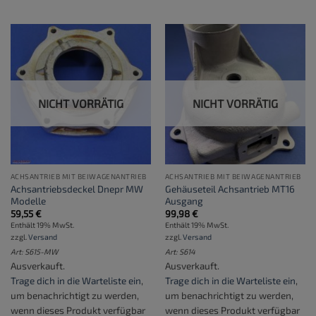
NICHT VORRÄTIG
NICHT VORRÄTIG
ACHSANTRIEB MIT BEIWAGENANTRIEB
ACHSANTRIEB MIT BEIWAGENANTRIEB
Achsantriebsdeckel Dnepr MW
Gehäuseteil Achsantrieb MT16
Modelle
Ausgang
59,55
€
99,98
€
Enthält 19% MwSt.
Enthält 19% MwSt.
zzgl.
Versand
zzgl.
Versand
Art: S615-MW
Art: S614
Ausverkauft.
Ausverkauft.
Trage dich in die Warteliste ein
,
Trage dich in die Warteliste ein
,
um benachrichtigt zu werden,
um benachrichtigt zu werden,
wenn dieses Produkt verfügbar
wenn dieses Produkt verfügbar