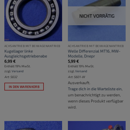
NICHT VORRÄTIG
ACHSANTRIEB MIT BEIWAGENANTRIEB
ACHSANTRIEB MIT BEIWAGENANTRIEB
Kugellager linke
Welle Differenzial MT16, MW-
Ausgleichsgetriebenabe
Modelle, Dnepr
6,99
€
5,99
€
Enthält 19% MwSt.
Enthält 19% MwSt.
zzgl.
Versand
zzgl.
Versand
Art: S632
Art: S601-W
Ausverkauft.
IN DEN WARENKORB
Trage dich in die Warteliste ein
,
um benachrichtigt zu werden,
wenn dieses Produkt verfügbar
wird.