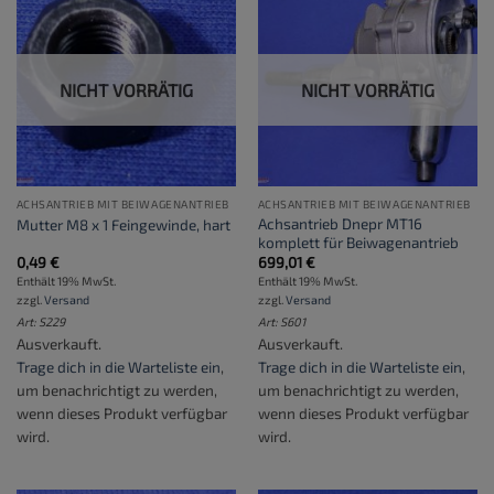
NICHT VORRÄTIG
NICHT VORRÄTIG
ACHSANTRIEB MIT BEIWAGENANTRIEB
ACHSANTRIEB MIT BEIWAGENANTRIEB
Achsantrieb Dnepr MT16
Mutter M8 x 1 Feingewinde, hart
komplett für Beiwagenantrieb
0,49
€
699,01
€
Enthält 19% MwSt.
Enthält 19% MwSt.
zzgl.
Versand
zzgl.
Versand
Art: S229
Art: S601
Ausverkauft.
Ausverkauft.
Trage dich in die Warteliste ein
,
Trage dich in die Warteliste ein
,
um benachrichtigt zu werden,
um benachrichtigt zu werden,
wenn dieses Produkt verfügbar
wenn dieses Produkt verfügbar
wird.
wird.