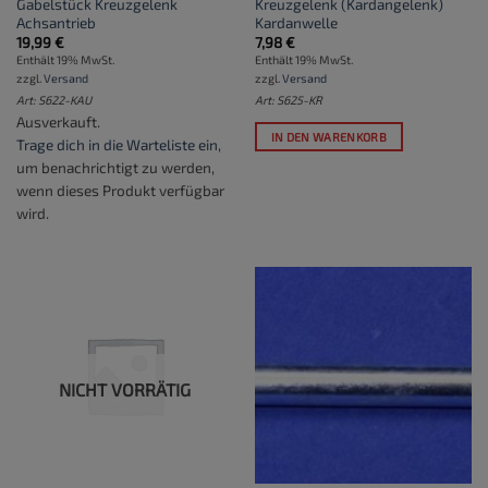
Gabelstück Kreuzgelenk
Kreuzgelenk (Kardangelenk)
Achsantrieb
Kardanwelle
19,99
€
7,98
€
Enthält 19% MwSt.
Enthält 19% MwSt.
zzgl.
Versand
zzgl.
Versand
Art: S622-KAU
Art: S625-KR
Ausverkauft.
IN DEN WARENKORB
Trage dich in die Warteliste ein
,
um benachrichtigt zu werden,
wenn dieses Produkt verfügbar
wird.
NICHT VORRÄTIG