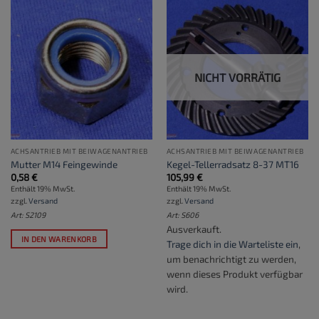
NICHT VORRÄTIG
ACHSANTRIEB MIT BEIWAGENANTRIEB
ACHSANTRIEB MIT BEIWAGENANTRIEB
Mutter M14 Feingewinde
Kegel-Tellerradsatz 8-37 MT16
0,58
€
105,99
€
Enthält 19% MwSt.
Enthält 19% MwSt.
zzgl.
Versand
zzgl.
Versand
Art: S2109
Art: S606
Ausverkauft.
IN DEN WARENKORB
Trage dich in die Warteliste ein
,
um benachrichtigt zu werden,
wenn dieses Produkt verfügbar
wird.