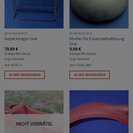
BEIWAGEN M72
BEIWAGEN M72
Mutter für Ersatzradhalterung
Gepäckträger Ural
Ural
79,99
€
9,98
€
Enthält 19% MwSt.
Enthält 19% MwSt.
zzgl.
Versand
zzgl.
Versand
Art: S1315-U
Art: S1320-IMZ
IN DEN WARENKORB
IN DEN WARENKORB
NICHT VORRÄTIG