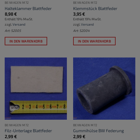
BEIWAGEN M72
BEIWAGEN M72
Halteklammer Blattfeder
Klemmstück Blattfeder
8,98
€
3,95
€
Enthält 19% MwSt.
Enthält 19% MwSt.
zzgl.
Versand
zzgl.
Versand
Art: S2005
Art: S2004
IN DEN WARENKORB
IN DEN WARENKORB
BEIWAGEN M72
BEIWAGEN M72
Filz-Unterlage Blattfeder
Gummihülse BW Federung
2,99
€
2,99
€