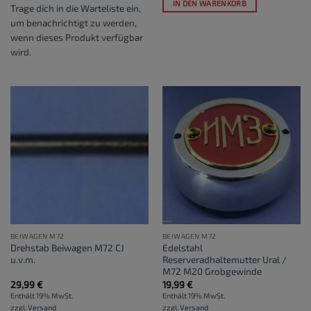
IN DEN WARENKORB
Trage dich in die Warteliste ein
,
um benachrichtigt zu werden,
wenn dieses Produkt verfügbar
wird.
BEIWAGEN M72
BEIWAGEN M72
Drehstab Beiwagen M72 CJ
Edelstahl
u.v.m.
Reserveradhaltemutter Ural /
M72 M20 Grobgewinde
29,99
€
19,99
€
Enthält 19% MwSt.
Enthält 19% MwSt.
zzgl.
Versand
zzgl.
Versand