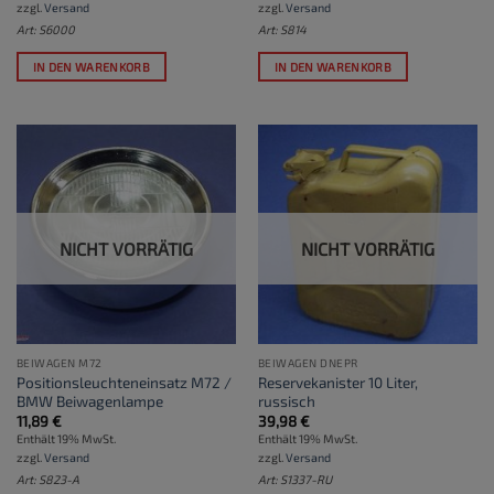
zzgl.
Versand
zzgl.
Versand
Art: S6000
Art: S814
IN DEN WARENKORB
IN DEN WARENKORB
NICHT VORRÄTIG
NICHT VORRÄTIG
BEIWAGEN M72
BEIWAGEN DNEPR
Positionsleuchteneinsatz M72 /
Reservekanister 10 Liter,
BMW Beiwagenlampe
russisch
11,89
€
39,98
€
Enthält 19% MwSt.
Enthält 19% MwSt.
zzgl.
Versand
zzgl.
Versand
Art: S823-A
Art: S1337-RU