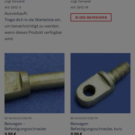
zzgl.
Versand
zzgl.
Versand
Art: S812-S
Art: S812-M
Ausverkauft.
IN DEN WARENKORB
Trage dich in die Warteliste ein
,
um benachrichtigt zu werden,
wenn dieses Produkt verfügbar
wird.
BEIWAGEN DNEPR
BEIWAGEN DNEPR
Beiwagen –
Beiwagen
Befestigungsschraube
Befestigungsschraube, kurz
9,98
€
8,98
€