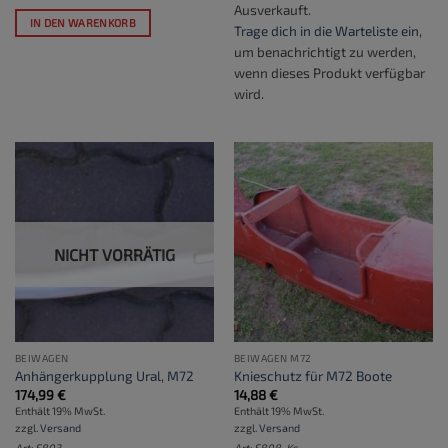
Ausverkauft.
IN DEN WARENKORB
Trage dich in die Warteliste ein
,
um benachrichtigt zu werden,
wenn dieses Produkt verfügbar
wird.
NICHT VORRÄTIG
BEIWAGEN
BEIWAGEN M72
Anhängerkupplung Ural, M72
Knieschutz für M72 Boote
174,99
€
14,88
€
Enthält 19% MwSt.
Enthält 19% MwSt.
zzgl.
Versand
zzgl.
Versand
Art: S803
Art: S808-Ks