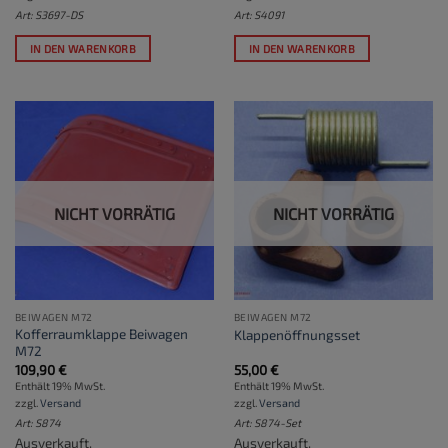
Art: S3697-DS
Art: S4091
IN DEN WARENKORB
IN DEN WARENKORB
NICHT VORRÄTIG
NICHT VORRÄTIG
BEIWAGEN M72
BEIWAGEN M72
Kofferraumklappe Beiwagen
Klappenöffnungsset
M72
109,90
€
55,00
€
Enthält 19% MwSt.
Enthält 19% MwSt.
zzgl.
Versand
zzgl.
Versand
Art: S874
Art: S874-Set
Ausverkauft.
Ausverkauft.