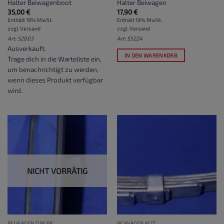
Halter Beiwagenboot
Halter Beiwagen
35,00
€
17,90
€
Enthält 19% MwSt.
Enthält 19% MwSt.
zzgl.
Versand
zzgl.
Versand
Art: S2003
Art: S5224
Ausverkauft.
IN DEN WARENKORB
Trage dich in die Warteliste ein
,
um benachrichtigt zu werden,
wenn dieses Produkt verfügbar
wird.
NICHT VORRÄTIG
BEIWAGEN DNEPR
BEIWAGEN M72