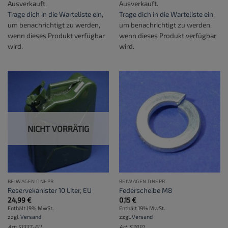
Ausverkauft.
Ausverkauft.
Trage dich in die Warteliste ein
,
Trage dich in die Warteliste ein
,
um benachrichtigt zu werden,
um benachrichtigt zu werden,
wenn dieses Produkt verfügbar
wenn dieses Produkt verfügbar
wird.
wird.
NICHT VORRÄTIG
BEIWAGEN DNEPR
BEIWAGEN DNEPR
Reservekanister 10 Liter, EU
Federscheibe M8
24,99
€
0,15
€
Enthält 19% MwSt.
Enthält 19% MwSt.
zzgl.
Versand
zzgl.
Versand
Art: S1337-EU
Art: S3810