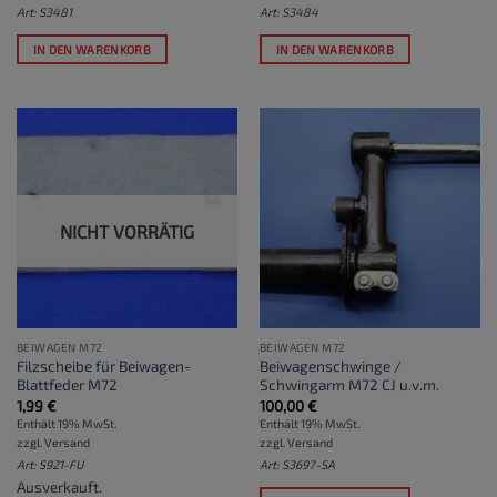
Art: S3481
Art: S3484
IN DEN WARENKORB
IN DEN WARENKORB
NICHT VORRÄTIG
BEIWAGEN M72
BEIWAGEN M72
Filzscheibe für Beiwagen-
Beiwagenschwinge /
Blattfeder M72
Schwingarm M72 CJ u.v.m.
1,99
€
100,00
€
Enthält 19% MwSt.
Enthält 19% MwSt.
zzgl.
Versand
zzgl.
Versand
Art: S921-FU
Art: S3697-SA
Ausverkauft.