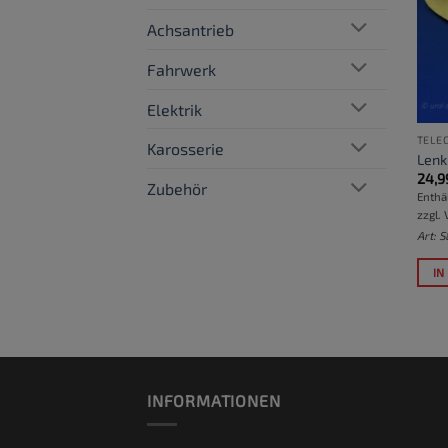
Achsantrieb
Fahrwerk
Elektrik
TELE
Karosserie
Lenk
24,9
Zubehör
Enthä
zzgl.
Art: 
IN
INFORMATIONEN