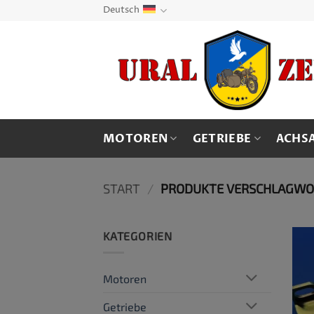
Zum
Deutsch
Inhalt
springen
MOTOREN
GETRIEBE
ACHS
START
/
PRODUKTE VERSCHLAGWOR
KATEGORIEN
Motoren
Getriebe