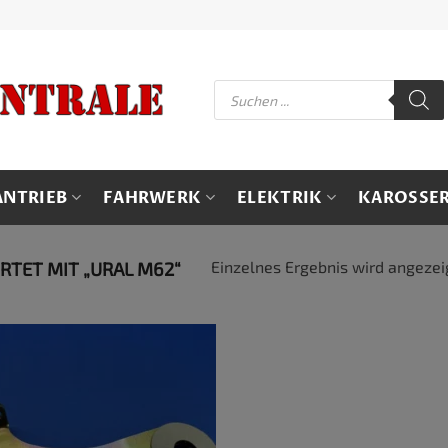
Products
search
ANTRIEB
FAHRWERK
ELEKTRIK
KAROSSER
Einzelnes Ergebnis wird angezei
TET MIT „URAL M62“