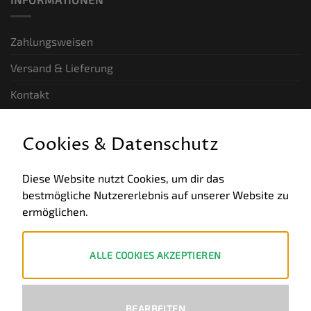
Zahlungsweisen
Versand & Lieferung
Kontakt
GESETZLICHE INFORMATIONEN
Cookies & Datenschutz
Allgemeine Geschäftsbedingungen
Diese Website nutzt Cookies, um dir das
bestmögliche Nutzererlebnis auf unserer Website zu
Datenschutz
ermöglichen.
Impressum
Widerruf
ALLE COOKIES AKZEPTIEREN
ZAHLUNGSWEISEN
BEARBEITEN