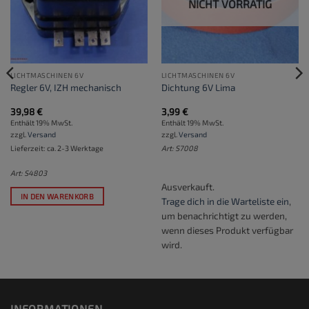
NICHT VORRÄTIG
LICHTMASCHINEN 6V
LICHTMASCHINEN 6V
Regler 6V, IZH mechanisch
Dichtung 6V Lima
39,98
€
3,99
€
Enthält 19% MwSt.
Enthält 19% MwSt.
zzgl.
Versand
zzgl.
Versand
Lieferzeit: ca. 2-3 Werktage
Art: S7008
Art: S4803
Ausverkauft.
IN DEN WARENKORB
Trage dich in die Warteliste ein
,
um benachrichtigt zu werden,
wenn dieses Produkt verfügbar
wird.
INFORMATIONEN