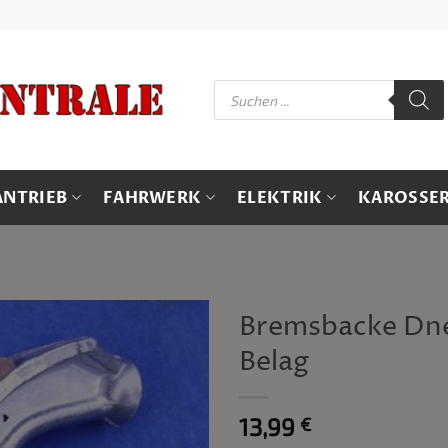
Products
search
ANTRIEB
FAHRWERK
ELEKTRIK
KAROSSER
Bremsbacke Dne
Belag
13,99
€