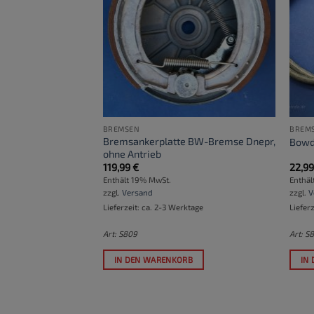
BREMSEN
BREM
Bremsankerplatte BW-Bremse Dnepr,
Aufkleben 35mm
Bowd
ohne Antrieb
119,99
€
22,9
Enthält 19% MwSt.
Enthäl
zzgl.
Versand
zzgl.
V
ktage
Lieferzeit: ca. 2-3 Werktage
Liefer
Art: S809
Art: S
RB
IN DEN WARENKORB
IN