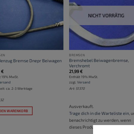
NICHT VORRÄTIG
SEN
BREMSEN
Bremshebel Beiwagenbremse,
enzug Bremse Dnepr Beiwagen
Verchromt
9
€
21,99
€
t 19% MwSt.
Enthält 19% MwSt.
ersand
zzgl.
Versand
zeit: ca. 2-3 Werktage
Art: S1370
832
Ausverkauft.
 DEN WARENKORB
Trage dich in die Warteliste ein
, 
benachrichtigt zu werden, wenn
dieses Produkt verfügbar wird.