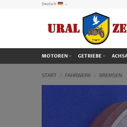
Zum
Deutsch
Inhalt
springen
MOTOREN
GETRIEBE
ACHS
START
/
FAHRWERK
/
BREMSEN