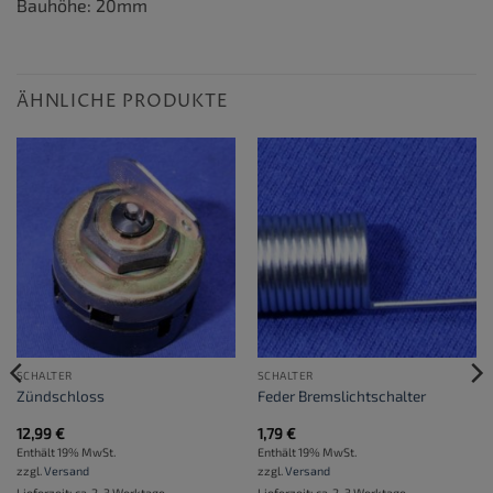
Bauhöhe: 20mm
ÄHNLICHE PRODUKTE
SCHALTER
SCHALTER
Zündschloss
Feder Bremslichtschalter
12,99
€
1,79
€
Enthält 19% MwSt.
Enthält 19% MwSt.
zzgl.
Versand
zzgl.
Versand
Lieferzeit: ca. 2-3 Werktage
Lieferzeit: ca. 2-3 Werktage