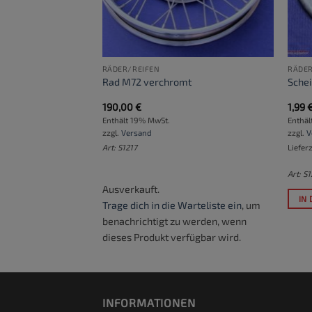
RÄDER/REIFEN
RÄDER
dlager
Rad M72 verchromt
Sche
190,00
€
1,99
Enthält 19% MwSt.
Enthäl
zzgl.
Versand
zzgl.
V
ktage
Art: S1217
Liefer
Art: S
Ausverkauft.
RB
IN
Trage dich in die Warteliste ein
, um
benachrichtigt zu werden, wenn
dieses Produkt verfügbar wird.
INFORMATIONEN