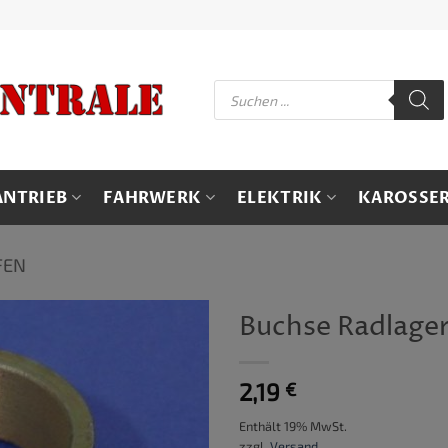
Products
search
ANTRIEB
FAHRWERK
ELEKTRIK
KAROSSER
FEN
Buchse Radlage
2,19
€
Enthält 19% MwSt.
zzgl.
Versand