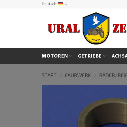
Zum
Deutsch
Inhalt
springen
MOTOREN
GETRIEBE
ACHS
START
/
FAHRWERK
/
RÄDER/REI