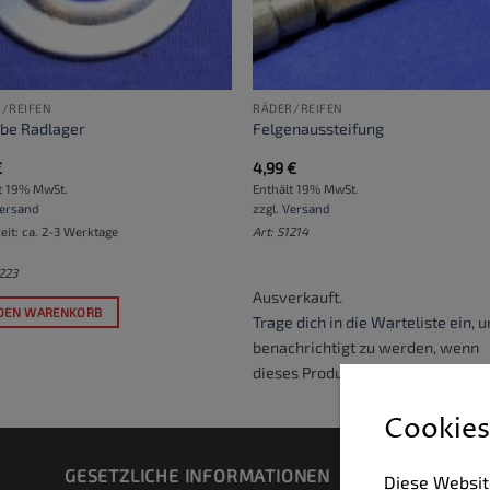
/REIFEN
RÄDER/REIFEN
ibe Radlager
Felgenaussteifung
€
4,99
€
t 19% MwSt.
Enthält 19% MwSt.
ersand
zzgl.
Versand
zeit: ca. 2-3 Werktage
Art: S1214
1223
Ausverkauft.
 DEN WARENKORB
Trage dich in die Warteliste ein
, 
benachrichtigt zu werden, wenn
dieses Produkt verfügbar wird.
Cookies
GESETZLICHE INFORMATIONEN
ZA
Diese Websit