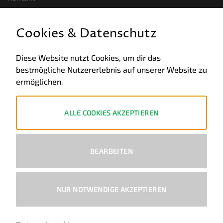
GESETZLICHE INFORMATIONEN
Cookies & Datenschutz
Allgemeine Geschäftsbedingungen
Diese Website nutzt Cookies, um dir das
bestmögliche Nutzererlebnis auf unserer Website zu
Datenschutz
ermöglichen.
Impressum
Widerruf
ALLE COOKIES AKZEPTIEREN
ZAHLUNGSWEISEN
BEARBEITEN
PayPal
Visa
MasterCard
Bank
Transfer
NUR NOTWENDIGE AKZEPTIEREN
Copyright 2026 ©
Ural-Zentrale
™ - Alle Rechte vorbehalten.