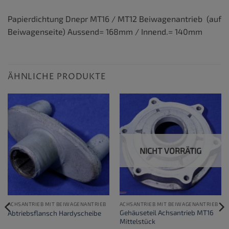
Papierdichtung Dnepr MT16 / MT12 Beiwagenantrieb (auf
Beiwagenseite) Aussend= 168mm / Innend.= 140mm
ÄHNLICHE PRODUKTE
NICHT VORRÄTIG
ACHSANTRIEB MIT BEIWAGENANTRIEB
ACHSANTRIEB MIT BEIWAGENANTRIEB
Gehäuseteil Achsantrieb MT16
Abtriebsflansch Hardyscheibe
Mittelstück