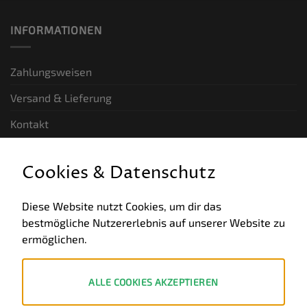
INFORMATIONEN
Zahlungsweisen
Versand & Lieferung
Kontakt
GESETZLICHE INFORMATIONEN
Cookies & Datenschutz
Allgemeine Geschäftsbedingungen
Diese Website nutzt Cookies, um dir das
bestmögliche Nutzererlebnis auf unserer Website zu
Datenschutz
ermöglichen.
Impressum
Widerruf
ALLE COOKIES AKZEPTIEREN