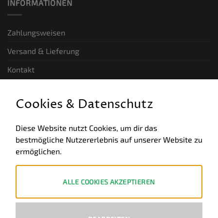
INFORMATIONEN
Zahlungsweisen
Versand & Lieferung
Kontakt
GESETZLICHE INFORMATIONEN
Cookies & Datenschutz
Allgemeine Geschäftsbedingungen
Diese Website nutzt Cookies, um dir das
bestmögliche Nutzererlebnis auf unserer Website zu
Datenschutz
ermöglichen.
Impressum
Widerruf
ALLE COOKIES AKZEPTIEREN
ZAHLUNGSWEISEN