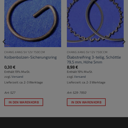
CHANG JIANG SV 12V 750CCM
CHANG JIANG SV 12V 750CCM
Ölabstreifring 3-teilig, Schöttle
Kolbenbolzen-Sicherungsring
79,5 mm, Höhe 5mm
0,30
€
8,98
€
Enthält 19% MwSt.
Enthält 19% MwSt.
zzgl.
Versand
zzgl.
Versand
Lieferzeit: ca. 2-3 Werktage
Lieferzeit: ca. 2-3 Werktage
Art: S27
Art: S29-7950
IN DEN WARENKORB
IN DEN WARENKORB