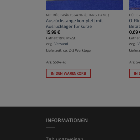
MIT RÜCKWÄRTSGANG (CHANG JIANG)
FÜR E
Ausrückstange komplett mit
O-Ri
sert 110 cm lang
Ausrücklager für kurze
Betät
15,99
€
0,69
Enthält 19% MwSt.
Enthäl
zzgl.
Versand
zzgl.
V
ktage
Lieferzeit: ca. 2-3 Werktage
Liefer
Art: S504-16
Art: S
RB
IN DEN WARENKORB
IN
INFORMATIONEN
Zahlungsweisen