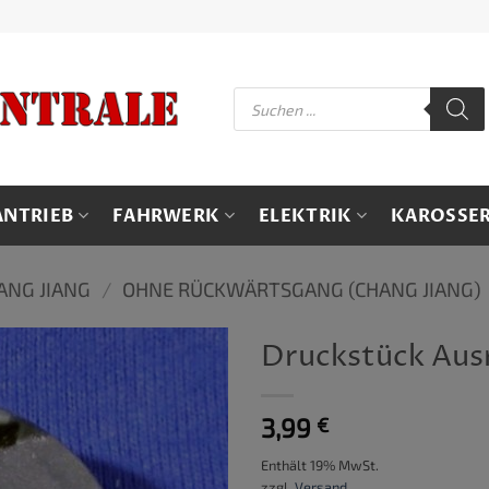
Products
search
ANTRIEB
FAHRWERK
ELEKTRIK
KAROSSER
ANG JIANG
/
OHNE RÜCKWÄRTSGANG (CHANG JIANG)
Druckstück Aus
3,99
€
Enthält 19% MwSt.
zzgl.
Versand