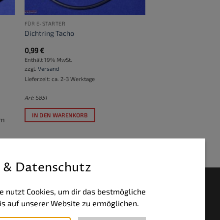
FÜR E-STARTER
Dichtring Tacho
0,99
€
Enthält 19% MwSt.
zzgl.
Versand
Lieferzeit: ca. 2-3 Werktage
Art: S851
IN DEN WARENKORB
um
 & Datenschutz
HLUNGSWEISEN
e nutzt Cookies, um dir das bestmögliche
is auf unserer Website zu ermöglichen.
PayPal
Visa
MasterCard
Bank