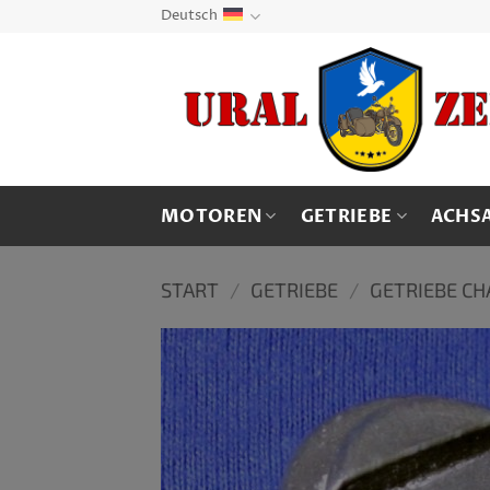
Zum
Deutsch
Inhalt
springen
MOTOREN
GETRIEBE
ACHS
START
/
GETRIEBE
/
GETRIEBE CH