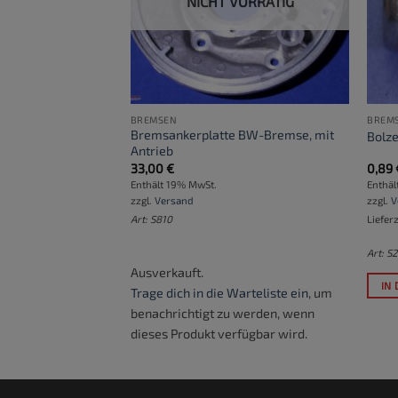
NICHT VORRÄTIG
BREMSEN
BREM
Bremsankerplatte BW-Bremse, mit
Aluguss
Bolz
Antrieb
33,00
€
0,89
Enthält 19% MwSt.
Enthäl
zzgl.
Versand
zzgl.
V
ktage
Art: S810
Liefer
Art: S
Ausverkauft.
RB
IN
Trage dich in die Warteliste ein
, um
benachrichtigt zu werden, wenn
dieses Produkt verfügbar wird.