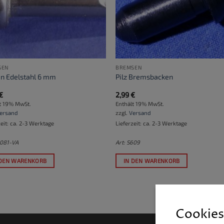
SEN
BREMSEN
en Edelstahl 6 mm
Pilz Bremsbacken
€
2,99
€
t 19% MwSt.
Enthält 19% MwSt.
ersand
zzgl.
Versand
zeit: ca. 2-3 Werktage
Lieferzeit: ca. 2-3 Werktage
2081-VA
Art: S609
 DEN WARENKORB
IN DEN WARENKORB
Cookies