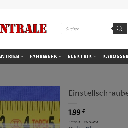
Products
search
ANTRIEB
FAHRWERK
ELEKTRIK
KAROSSER
Einstellschrau
1,99
€
Enthält 19% MwSt.
zzgl.
Versand