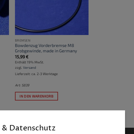
BREMSEN
Bowdenzug Vorderbremse M8
Grobgewinde, made in Germany
15,99
€
Enthält 19% MwSt.
zzgl.
Versand
Lieferzeit: ca. 2-3 Werktage
Art: S839
IN DEN WARENKORB
 & Datenschutz