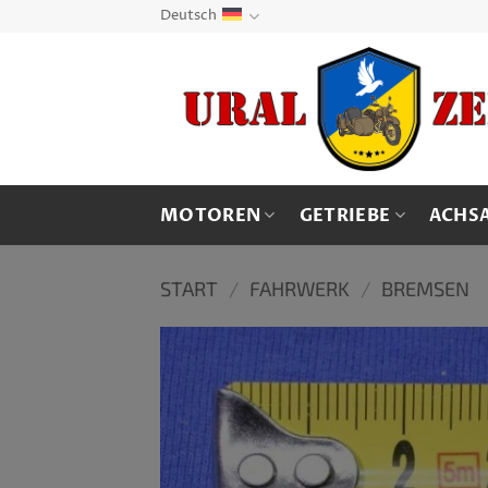
Zum
Deutsch
Inhalt
springen
MOTOREN
GETRIEBE
ACHS
START
/
FAHRWERK
/
BREMSEN