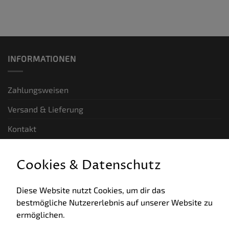
INFORMATIONEN
Zahlungsweisen
Versand & Lieferung
Kontakt
GESETZLICHE INFORMATIONEN
Cookies & Datenschutz
Allgemeine Geschäftsbedingungen
Diese Website nutzt Cookies, um dir das
bestmögliche Nutzererlebnis auf unserer Website zu
Datenschutz
ermöglichen.
Impressum