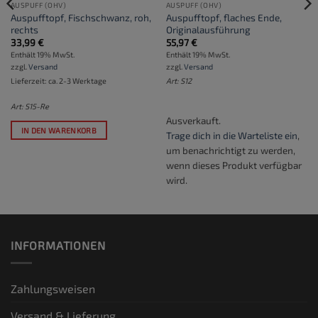
AUSPUFF (OHV)
AUSPUFF (OHV)
Auspufftopf, Fischschwanz, roh,
Auspufftopf, flaches Ende,
rechts
Originalausführung
33,99
€
55,97
€
Enthält 19% MwSt.
Enthält 19% MwSt.
zzgl.
Versand
zzgl.
Versand
Lieferzeit: ca. 2-3 Werktage
Art: S12
Art: S15-Re
Ausverkauft.
IN DEN WARENKORB
Trage dich in die Warteliste ein
,
um benachrichtigt zu werden,
wenn dieses Produkt verfügbar
wird.
INFORMATIONEN
Zahlungsweisen
Versand & Lieferung