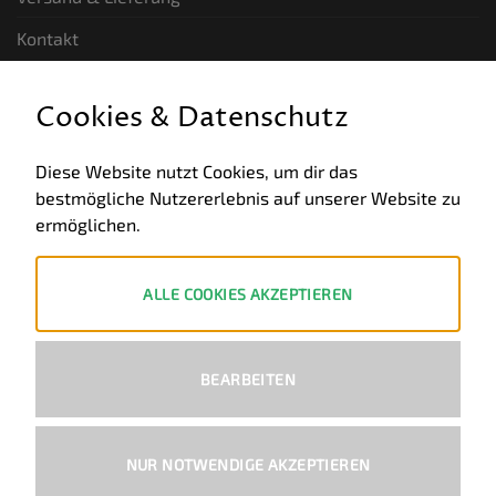
Kontakt
GESETZLICHE INFORMATIONEN
Cookies & Datenschutz
Allgemeine Geschäftsbedingungen
Diese Website nutzt Cookies, um dir das
bestmögliche Nutzererlebnis auf unserer Website zu
Datenschutz
ermöglichen.
Impressum
Widerruf
ALLE COOKIES AKZEPTIEREN
ZAHLUNGSWEISEN
BEARBEITEN
PayPal
Visa
MasterCard
Bank
Transfer
NUR NOTWENDIGE AKZEPTIEREN
Copyright 2026 ©
Ural-Zentrale
™ - Alle Rechte vorbehalten.