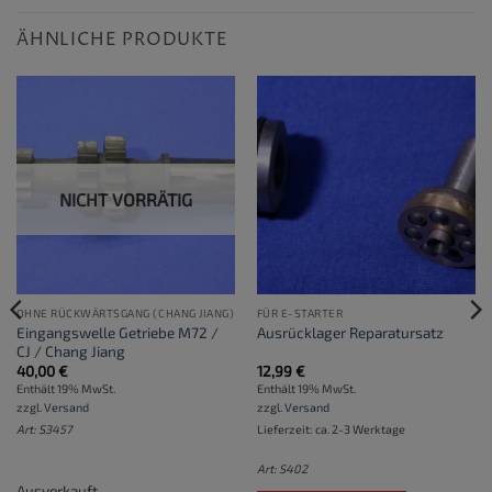
ÄHNLICHE PRODUKTE
NICHT VORRÄTIG
OHNE RÜCKWÄRTSGANG (CHANG JIANG)
FÜR E-STARTER
Eingangswelle Getriebe M72 /
Ausrücklager Reparatursatz
CJ / Chang Jiang
40,00
€
12,99
€
Enthält 19% MwSt.
Enthält 19% MwSt.
zzgl.
Versand
zzgl.
Versand
Art: S3457
Lieferzeit: ca. 2-3 Werktage
Art: S402
Ausverkauft.