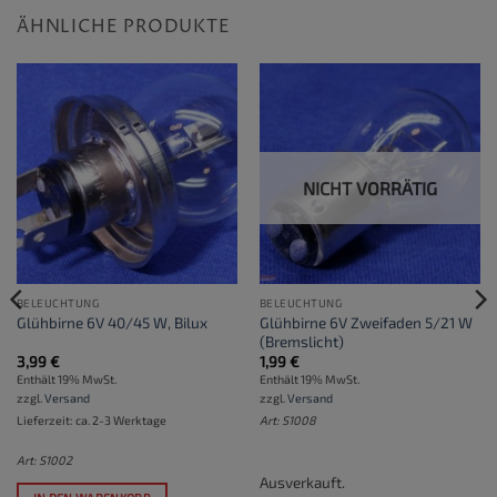
ÄHNLICHE PRODUKTE
NICHT VORRÄTIG
BELEUCHTUNG
BELEUCHTUNG
Glühbirne 6V Zweifaden 5/21 W
Glühbirne 6V 40/45 W, Bilux
(Bremslicht)
3,99
€
1,99
€
Enthält 19% MwSt.
Enthält 19% MwSt.
zzgl.
Versand
zzgl.
Versand
Lieferzeit: ca. 2-3 Werktage
Art: S1008
Art: S1002
Ausverkauft.