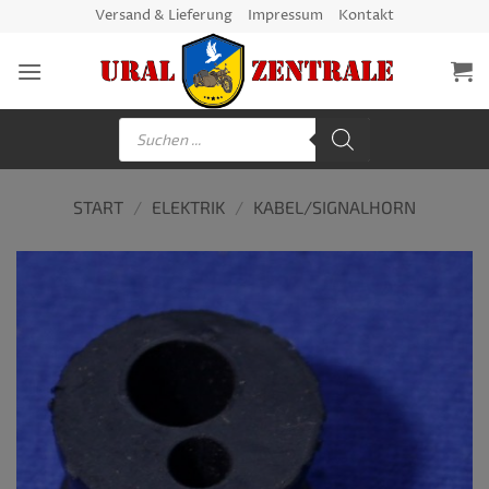
Zum
Versand & Lieferung
Impressum
Kontakt
Inhalt
springen
Products
search
START
/
ELEKTRIK
/
KABEL/SIGNALHORN