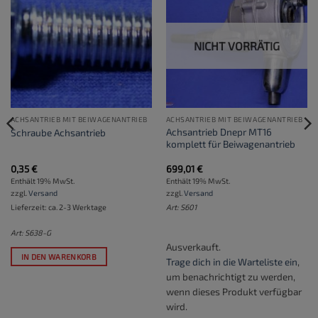
NICHT VORRÄTIG
ACHSANTRIEB MIT BEIWAGENANTRIEB
ACHSANTRIEB MIT BEIWAGENANTRIEB
Achsantrieb Dnepr MT16
Schraube Achsantrieb
komplett für Beiwagenantrieb
0,35
€
699,01
€
Enthält 19% MwSt.
Enthält 19% MwSt.
zzgl.
Versand
zzgl.
Versand
Lieferzeit: ca. 2-3 Werktage
Art: S601
Art: S638-G
Ausverkauft.
IN DEN WARENKORB
Trage dich in die Warteliste ein
,
um benachrichtigt zu werden,
wenn dieses Produkt verfügbar
wird.