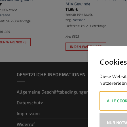
M14 Gewinde
€
11,98
€
t 19% MwSt.
Enthält 19% MwSt.
ersand
zzgl.
Versand
zeit: ca. 2-3 Werktage
Lieferzeit: ca. 2-3 Werktage
116-025
Art: S825
 DEN WARENKORB
IN DEN WARENKORB
Cookies
GESETZLICHE INFORMATIONEN
ZA
Diese Websit
Nutzererlebn
Allgemeine Geschäftsbedingungen
ALLE COOK
Datenschutz
Impressum
NUR NOTW
Widerruf