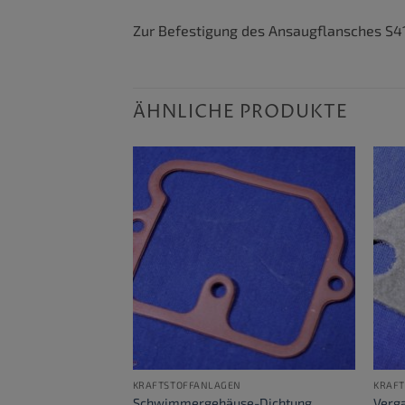
Zur Befestigung des Ansaugflansches S4
ÄHNLICHE PRODUKTE
VORRÄTIG
N
KRAFTSTOFFANLAGEN
KRAF
links & rechts
Schwimmergehäuse-Dichtung
Verg