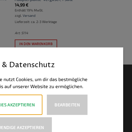
14,99
€
Enthält 19% MwSt.
zzgl.
Versand
Lieferzeit: ca. 2-3 Werktage
Art: S114
IN DEN WARENKORB
 & Datenschutz
HLUNGSWEISEN
e nutzt Cookies, um dir das bestmögliche
is auf unserer Website zu ermöglichen.
PayPal
Visa
MasterCard
Bank
Transfer
IES AKZEPTIEREN
BEARBEITEN
ENDIGE AKZEPTIEREN