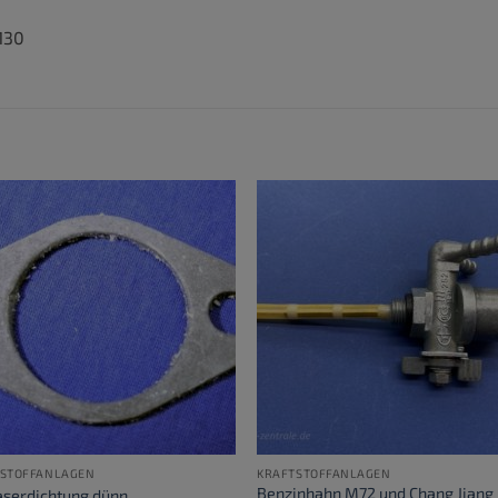
130
TSTOFFANLAGEN
KRAFTSTOFFANLAGEN
Benzinhahn M72 und Chang Jiang
aserdichtung dünn