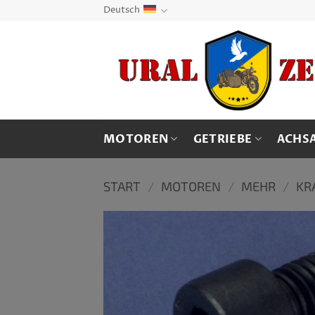
Zum
Deutsch
Inhalt
springen
MOTOREN
GETRIEBE
ACHS
START
/
MOTOREN
/
MEHR
/
KR