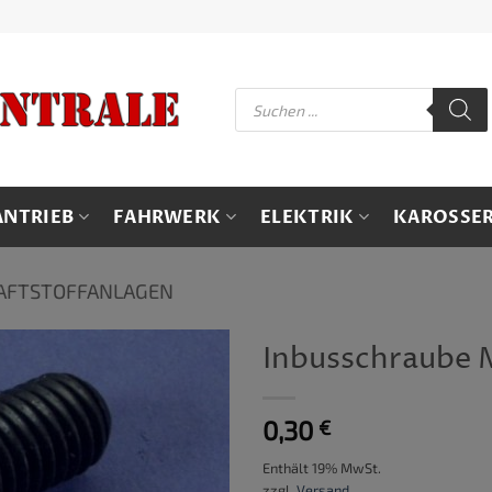
Products
search
ANTRIEB
FAHRWERK
ELEKTRIK
KAROSSER
AFTSTOFFANLAGEN
Inbusschraube 
0,30
€
Enthält 19% MwSt.
zzgl.
Versand