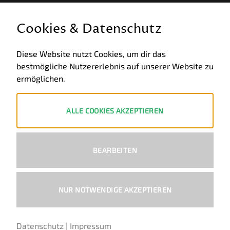
GESETZLICHE INFORMATIONEN
Cookies & Datenschutz
Allgemeine Geschäftsbedingungen
Diese Website nutzt Cookies, um dir das
bestmögliche Nutzererlebnis auf unserer Website zu
Datenschutz
ermöglichen.
Impressum
Widerruf
ALLE COOKIES AKZEPTIEREN
ZAHLUNGSWEISEN
BEARBEITEN
PayPal
Visa
MasterCard
Bank
Transfer
NUR NOTWENDIGE AKZEPTIEREN
Copyright 2026 ©
Ural-Zentrale
™ - Alle Rechte vorbehalten.
Datenschutz
|
Impressum
Deutsch
Englisch