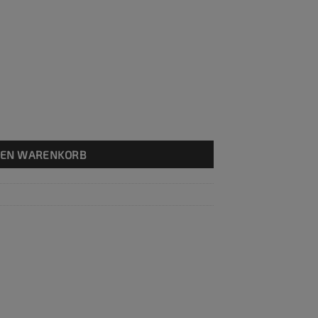
ür Dnepr aus Aluminium Menge
DEN WARENKORB