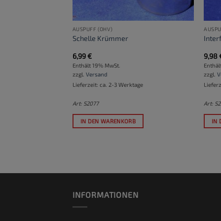
AUSPUFF (OHV)
AUSPU
schale rechts
Schelle Krümmer
Inter
6,99
€
9,98
Enthält 19% MwSt.
Enthäl
zzgl.
Versand
zzgl.
V
ktage
Lieferzeit: ca. 2-3 Werktage
Liefer
Art: S2077
Art: S
RB
IN DEN WARENKORB
IN
INFORMATIONEN