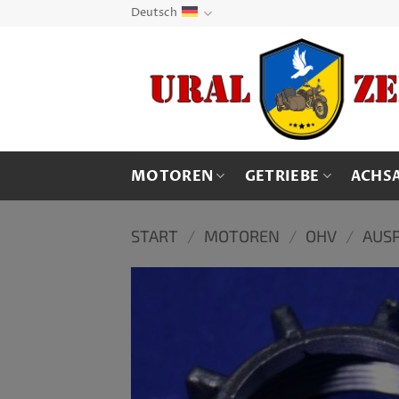
Zum
Deutsch
Inhalt
springen
MOTOREN
GETRIEBE
ACHS
START
/
MOTOREN
/
OHV
/
AUSP