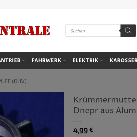
Products
search
ANTRIEB
FAHRWERK
ELEKTRIK
KAROSSER
UFF (OHV)
Krümmermutter
Dnepr aus Alum
4,99
€