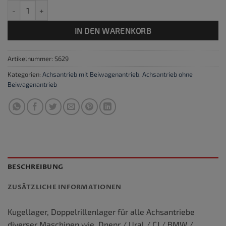
Kugellager Doppelrillenlager für Kegelrad Achsantrieb Menge
IN DEN WARENKORB
Artikelnummer:
S629
Kategorien:
Achsantrieb mit Beiwagenantrieb
,
Achsantrieb ohne
Beiwagenantrieb
BESCHREIBUNG
ZUSÄTZLICHE INFORMATIONEN
Kugellager, Doppelrillenlager für alle Achsantriebe
diverser Maschinen wie Dnepr / Ural / CJ / BMW /