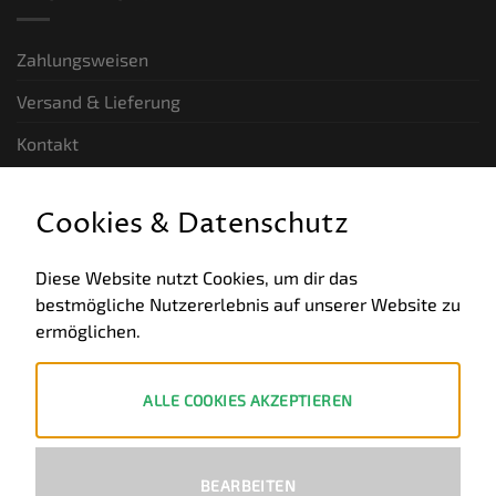
Zahlungsweisen
Versand & Lieferung
Kontakt
GESETZLICHE INFORMATIONEN
Cookies & Datenschutz
Allgemeine Geschäftsbedingungen
Diese Website nutzt Cookies, um dir das
bestmögliche Nutzererlebnis auf unserer Website zu
Datenschutz
ermöglichen.
Impressum
Widerruf
ALLE COOKIES AKZEPTIEREN
ZAHLUNGSWEISEN
BEARBEITEN