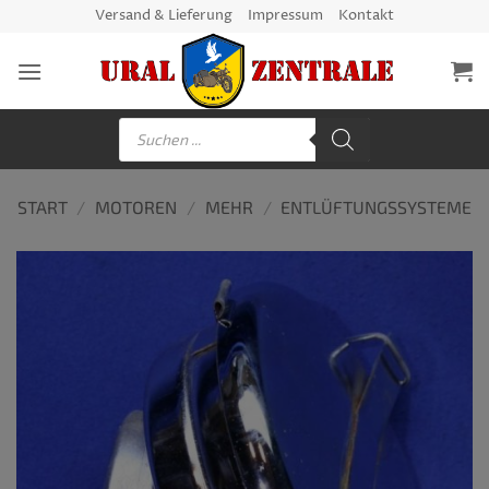
Zum
Versand & Lieferung
Impressum
Kontakt
Inhalt
springen
Products
search
START
/
MOTOREN
/
MEHR
/
ENTLÜFTUNGSSYSTEME