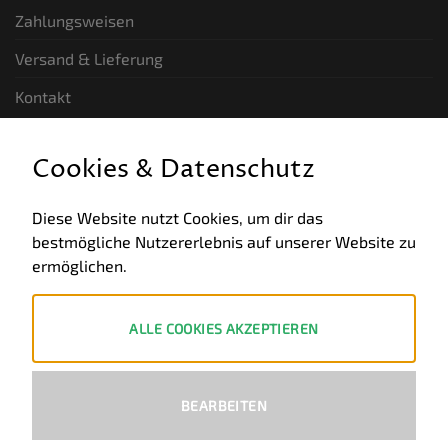
Zahlungsweisen
Versand & Lieferung
Kontakt
GESETZLICHE INFORMATIONEN
Cookies & Datenschutz
Allgemeine Geschäftsbedingungen
Diese Website nutzt Cookies, um dir das
bestmögliche Nutzererlebnis auf unserer Website zu
Datenschutz
ermöglichen.
Impressum
Widerruf
ALLE COOKIES AKZEPTIEREN
ZAHLUNGSWEISEN
BEARBEITEN
PayPal
Visa
MasterCard
Bank