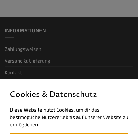
INFORMATIONEN
Zahlungsweisen
Versand & Lieferung
Kontakt
GESETZLICHE INFORMATIONEN
Cookies & Datenschutz
Allgemeine Geschäftsbedingungen
Diese Website nutzt Cookies, um dir das
bestmögliche Nutzererlebnis auf unserer Website zu
Datenschutz
ermöglichen.
Impressum