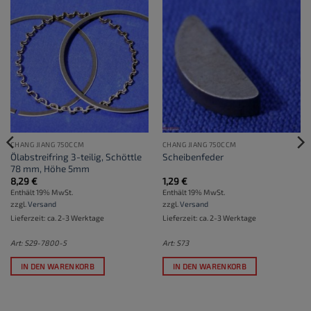
CHANG JIANG 750CCM
CHANG JIANG 750CCM
Ölabstreifring 3-teilig, Schöttle
Scheibenfeder
78 mm, Höhe 5mm
8,29
€
1,29
€
Enthält 19% MwSt.
Enthält 19% MwSt.
zzgl.
Versand
zzgl.
Versand
Lieferzeit: ca. 2-3 Werktage
Lieferzeit: ca. 2-3 Werktage
Art: S29-7800-5
Art: S73
IN DEN WARENKORB
IN DEN WARENKORB