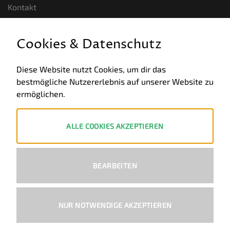
Kontakt
GESETZLICHE INFORMATIONEN
Cookies & Datenschutz
Allgemeine Geschäftsbedingungen
Diese Website nutzt Cookies, um dir das
bestmögliche Nutzererlebnis auf unserer Website zu
Datenschutz
ermöglichen.
Impressum
Widerruf
ALLE COOKIES AKZEPTIEREN
ZAHLUNGSWEISEN
BEARBEITEN
PayPal
Visa
MasterCard
Bank
Transfer
NUR NOTWENDIGE AKZEPTIEREN
Copyright 2026 ©
Ural-Zentrale
™ - Alle Rechte vorbehalten.