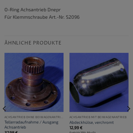
O-Ring Achsantrieb Dnepr
Für Klemmschraube Art.-Nr. S2096
ÄHNLICHE PRODUKTE
ACHSANTRIEB OHNE BEIWAGENANTRIEB
ACHSANTRIEB MIT BEIWAGENANTRIEB
Tellerradaufnahme / Ausgang
Abdeckhülse, verchromt
Achsantrieb
12,99
€
37,98
€
Enthält 19% MwSt.