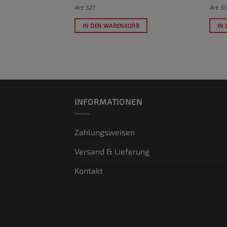
Art: S27
Art: S
RB
IN DEN WARENKORB
IN
INFORMATIONEN
Zahlungsweisen
Versand & Lieferung
Kontakt