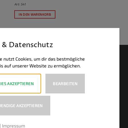
Art: S41
IN DEN WARENKORB
 & Datenschutz
HLUNGSWEISEN
e nutzt Cookies, um dir das bestmögliche
is auf unserer Website zu ermöglichen.
PayPal
Visa
MasterCard
Bank
Transfer
IES AKZEPTIEREN
BEARBEITEN
ENDIGE AKZEPTIEREN
|
Impressum