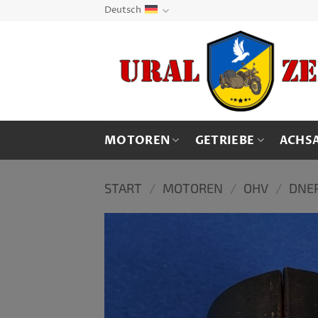
Zum
Deutsch
Inhalt
springen
MOTOREN
GETRIEBE
ACHS
START
/
MOTOREN
/
OHV
/
DNE