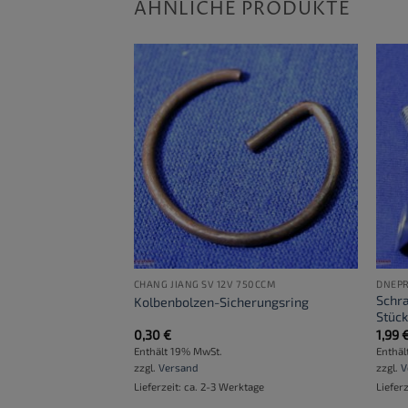
ÄHNLICHE PRODUKTE
CHANG JIANG SV 12V 750CCM
DNEPR
 für
Schr
Kolbenbolzen-Sicherungsring
ube
Stüc
0,30
€
1,99
Enthält 19% MwSt.
Enthäl
zzgl.
Versand
zzgl.
V
ktage
Lieferzeit: ca. 2-3 Werktage
Liefer