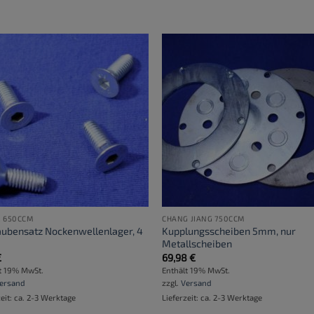
 650CCM
CHANG JIANG 750CCM
aubensatz Nockenwellenlager, 4
Kupplungsscheiben 5mm, nur
k
Metallscheiben
€
69,98
€
t 19% MwSt.
Enthält 19% MwSt.
ersand
zzgl.
Versand
zeit: ca. 2-3 Werktage
Lieferzeit: ca. 2-3 Werktage