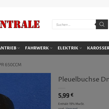
Products
search
ANTRIEB
FAHRWERK
ELEKTRIK
KAROSSER
PR 650CCM
Pleuelbuchse D
5,99
€
Enthält 19% MwSt.
zzgl.
Versand