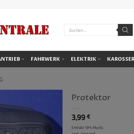
Products
search
ANTRIEB
FAHRWERK
ELEKTRIK
KAROSSER
G
Protektor
3,99
€
Enthält 19% MwSt.
zzgl.
Versand