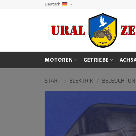
Zum
Deutsch
Inhalt
springen
MOTOREN
GETRIEBE
ACHS
START
/
ELEKTRIK
/
BELEUCHTUN