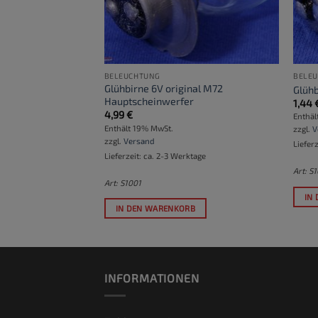
BELEUCHTUNG
BELE
Glühbirne 6V original M72
/40W Bilux
Glühb
Hauptscheinwerfer
1,44
4,99
€
Enthäl
Enthält 19% MwSt.
zzgl.
V
zzgl.
Versand
Liefer
Lieferzeit: ca. 2-3 Werktage
Art: S
arteliste ein
, um
Art: S1001
 werden, wenn
IN
fügbar wird.
IN DEN WARENKORB
INFORMATIONEN