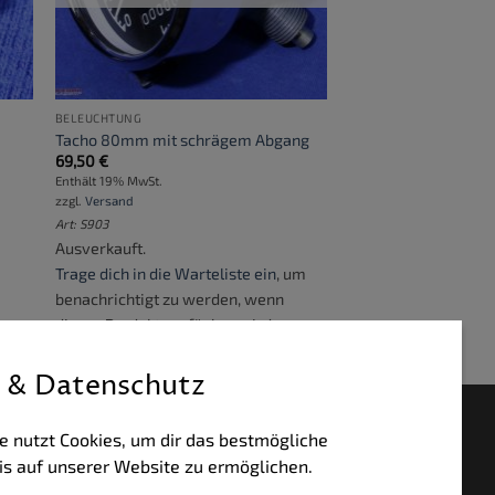
BELEUCHTUNG
Tacho 80mm mit schrägem Abgang
69,50
€
Enthält 19% MwSt.
zzgl.
Versand
Art: S903
Ausverkauft.
Trage dich in die Warteliste ein
, um
benachrichtigt zu werden, wenn
dieses Produkt verfügbar wird.
 & Datenschutz
HLUNGSWEISEN
e nutzt Cookies, um dir das bestmögliche
is auf unserer Website zu ermöglichen.