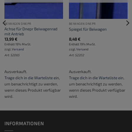
BEIWAGEN DNEPR
BEIWAGEN DNEPR
Achse für Dnepr Beiwagenrad
Spiegel für Beiwagen
mit Antrieb
13,99
€
8,48
€
Enthält 19% MwSt.
Enthält 19% MwSt.
zzgl.
Versand
zzgl.
Versand
Art: S2065
Art: S2202
Ausverkauft.
Ausverkauft.
Trage dich in die Warteliste ein
,
Trage dich in die Warteliste ein
,
um benachrichtigt zu werden,
um benachrichtigt zu werden,
wenn dieses Produkt verfügbar
wenn dieses Produkt verfügbar
wird.
wird.
INFORMATIONEN