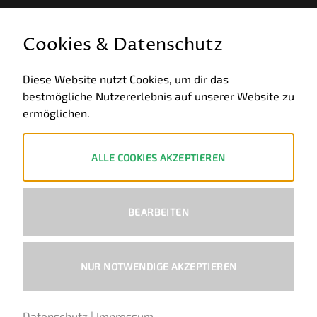
GESETZLICHE INFORMATIONEN
Cookies & Datenschutz
Allgemeine Geschäftsbedingungen
Diese Website nutzt Cookies, um dir das
bestmögliche Nutzererlebnis auf unserer Website zu
Datenschutz
ermöglichen.
Impressum
Widerruf
ALLE COOKIES AKZEPTIEREN
ZAHLUNGSWEISEN
BEARBEITEN
PayPal
Visa
MasterCard
Bank
Transfer
NUR NOTWENDIGE AKZEPTIEREN
Copyright 2026 ©
Ural-Zentrale
™ - Alle Rechte vorbehalten.
Datenschutz
|
Impressum