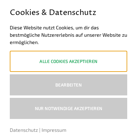
GESETZLICHE INFORMATIONEN
Cookies & Datenschutz
Allgemeine Geschäftsbedingungen
Diese Website nutzt Cookies, um dir das
bestmögliche Nutzererlebnis auf unserer Website zu
Datenschutz
ermöglichen.
Impressum
Widerruf
ALLE COOKIES AKZEPTIEREN
ZAHLUNGSWEISEN
BEARBEITEN
PayPal
Visa
MasterCard
Bank
Transfer
NUR NOTWENDIGE AKZEPTIEREN
Copyright 2026 ©
Ural-Zentrale
™ - Alle Rechte vorbehalten.
Datenschutz
|
Impressum
Deutsch
Englisch