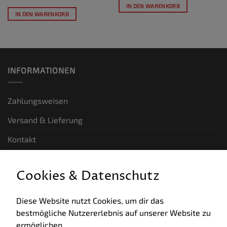
IN DEN WARENKORB
IN DEN WARENKORB
INFORMATIONEN
Zahlungsweisen
Versand & Lieferung
Kontakt
GESETZLICHE INFORMATIONEN
Cookies & Datenschutz
Allgemeine Geschäftsbedingungen
Diese Website nutzt Cookies, um dir das
bestmögliche Nutzererlebnis auf unserer Website zu
Datenschutz
ermöglichen.