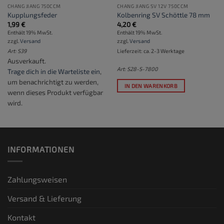
CHANG JIANG 750CCM
CHANG JIANG SV 12V 750CCM
Kupplungsfeder
Kolbenring SV Schöttle 78 mm
1,99
€
4,20
€
Enthält 19% MwSt.
Enthält 19% MwSt.
zzgl.
Versand
zzgl.
Versand
Art: S39
Lieferzeit: ca. 2-3 Werktage
Ausverkauft.
Art: S28-S-7800
Trage dich in die Warteliste ein
,
um benachrichtigt zu werden,
IN DEN WARENKORB
wenn dieses Produkt verfügbar
wird.
INFORMATIONEN
Zahlungsweisen
Versand & Lieferung
Kontakt