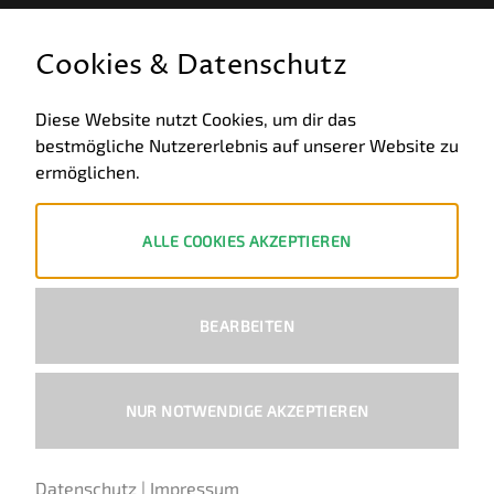
GESETZLICHE INFORMATIONEN
Cookies & Datenschutz
Allgemeine Geschäftsbedingungen
Diese Website nutzt Cookies, um dir das
bestmögliche Nutzererlebnis auf unserer Website zu
Datenschutz
ermöglichen.
Impressum
Widerruf
ALLE COOKIES AKZEPTIEREN
ZAHLUNGSWEISEN
BEARBEITEN
PayPal
Visa
MasterCard
Bank
Transfer
NUR NOTWENDIGE AKZEPTIEREN
Copyright 2026 ©
Ural-Zentrale
™ - Alle Rechte vorbehalten.
Datenschutz
|
Impressum
Deutsch
Englisch