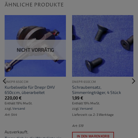
ÄHNLICHE PRODUKTE
NICHT VORRÄTIG
DNEPR 650CCM
DNEPR 650CCM
Kurbelwelle für Dnepr OHV
Schraubensatz,
650ccm, überarbeitet
Simmerringträger, 4 Stück
220,00
€
1,99
€
Enthält 19% MwSt.
Enthält 19% MwSt.
zzgl.
Versand
zzgl.
Versand
Art: S44
Lieferzeit: ca. 2-3 Werktage
Art: S19
Ausverkauft.
IN DEN WARENKORB