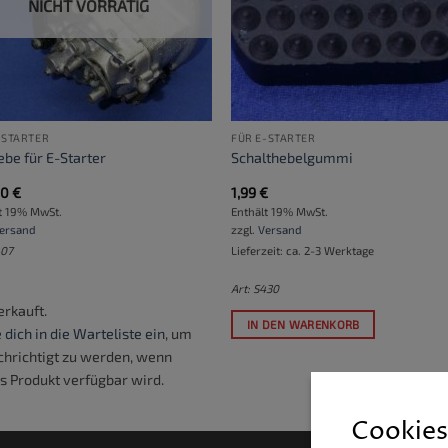
NICHT VORRÄTIG
-STARTER
FÜR E-STARTER
ebe für E-Starter
Schalthebelgummi
00
€
1,99
€
t 19% MwSt.
Enthält 19% MwSt.
ersand
zzgl.
Versand
407
Lieferzeit: ca. 2-3 Werktage
Art: S430
rkauft.
IN DEN WARENKORB
 dich in die Warteliste ein
, um
hrichtigt zu werden, wenn
s Produkt verfügbar wird.
Cookies