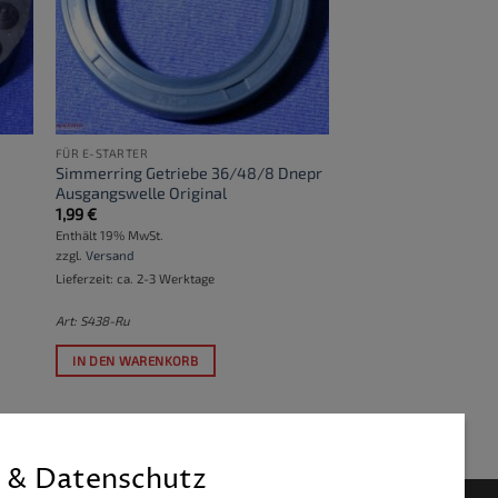
FÜR E-STARTER
Simmerring Getriebe 36/48/8 Dnepr
Ausgangswelle Original
1,99
€
Enthält 19% MwSt.
zzgl.
Versand
Lieferzeit: ca. 2-3 Werktage
Art: S438-Ru
IN DEN WARENKORB
 & Datenschutz