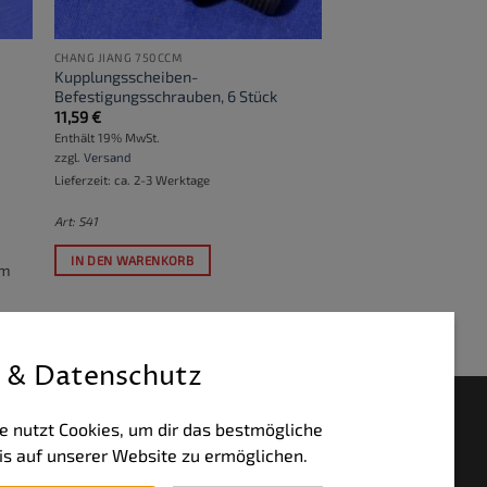
CHANG JIANG 750CCM
Kupplungsscheiben-
Befestigungsschrauben, 6 Stück
11,59
€
Enthält 19% MwSt.
zzgl.
Versand
Lieferzeit: ca. 2-3 Werktage
Art: S41
IN DEN WARENKORB
um
 & Datenschutz
HLUNGSWEISEN
e nutzt Cookies, um dir das bestmögliche
is auf unserer Website zu ermöglichen.