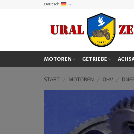
Zum
Deutsch
Inhalt
springen
MOTOREN
GETRIEBE
ACHS
START
/
MOTOREN
/
OHV
/
DNE