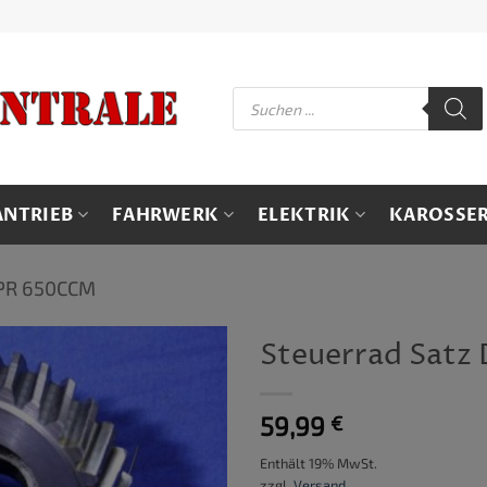
Products
search
ANTRIEB
FAHRWERK
ELEKTRIK
KAROSSER
PR 650CCM
Steuerrad Satz
59,99
€
Enthält 19% MwSt.
zzgl.
Versand