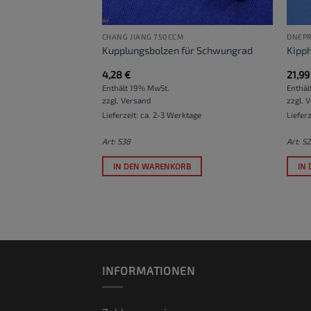
CHANG JIANG 750CCM
DNEPR
Kupplungsbolzen für Schwungrad
Kipph
4,28
€
21,9
Enthält 19% MwSt.
Enthäl
zzgl.
Versand
zzgl.
V
ktage
Lieferzeit: ca. 2-3 Werktage
Liefer
Art: S38
Art: S
RB
IN DEN WARENKORB
IN
INFORMATIONEN