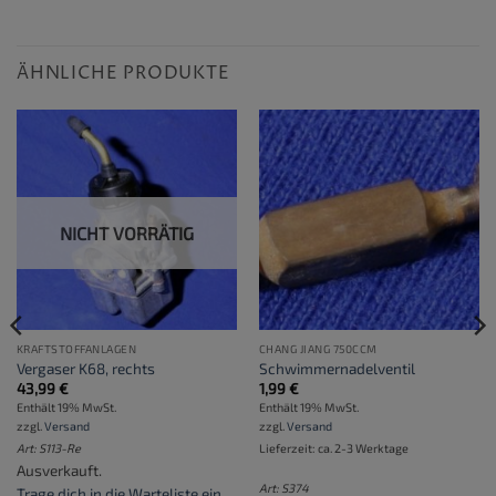
ÄHNLICHE PRODUKTE
NICHT VORRÄTIG
KRAFTSTOFFANLAGEN
CHANG JIANG 750CCM
Vergaser K68, rechts
Schwimmernadelventil
43,99
€
1,99
€
Enthält 19% MwSt.
Enthält 19% MwSt.
zzgl.
Versand
zzgl.
Versand
Art: S113-Re
Lieferzeit: ca. 2-3 Werktage
Ausverkauft.
Art: S374
Trage dich in die Warteliste ein
,