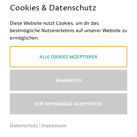
GESETZLICHE INFORMATIONEN
Cookies & Datenschutz
Allgemeine Geschäftsbedingungen
Diese Website nutzt Cookies, um dir das
bestmögliche Nutzererlebnis auf unserer Website zu
Datenschutz
ermöglichen.
Impressum
Widerruf
ALLE COOKIES AKZEPTIEREN
ZAHLUNGSWEISEN
BEARBEITEN
PayPal
Visa
MasterCard
Bank
Transfer
NUR NOTWENDIGE AKZEPTIEREN
Copyright 2026 ©
Ural-Zentrale
™ - Alle Rechte vorbehalten.
Datenschutz
|
Impressum
Deutsch
Englisch