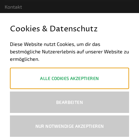
Kontakt
GESETZLICHE INFORMATIONEN
Cookies & Datenschutz
Allgemeine Geschäftsbedingungen
Diese Website nutzt Cookies, um dir das
bestmögliche Nutzererlebnis auf unserer Website zu
Datenschutz
ermöglichen.
Impressum
Widerruf
ALLE COOKIES AKZEPTIEREN
ZAHLUNGSWEISEN
BEARBEITEN
PayPal
Visa
MasterCard
Bank
Transfer
NUR NOTWENDIGE AKZEPTIEREN
Copyright 2026 ©
Ural-Zentrale
™ - Alle Rechte vorbehalten.