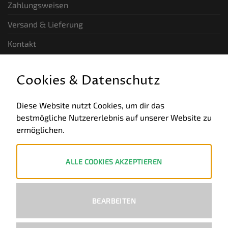
Zahlungsweisen
Versand & Lieferung
Kontakt
GESETZLICHE INFORMATIONEN
Cookies & Datenschutz
Allgemeine Geschäftsbedingungen
Diese Website nutzt Cookies, um dir das
bestmögliche Nutzererlebnis auf unserer Website zu
Datenschutz
ermöglichen.
Impressum
Widerruf
ALLE COOKIES AKZEPTIEREN
ZAHLUNGSWEISEN
BEARBEITEN
PayPal
Visa
MasterCard
Bank