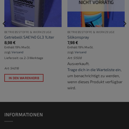
NICHT VORRÄTIG
BETRIEBSSTOFFE & WERKZEUGE
BETRIEBSSTOFFE & WERKZEUGE
Getriebeöl SAE140 GL3 1Liter
Silikonspray
8,98
€
7,98
€
Enthält 19% MwSt.
Enthält 19% MwSt.
zzgl.
Versand
zzgl.
Versand
Lieferzeit: ca. 2-3 Werktage
Art: S1508
Ausverkauft.
Art: S4016
Trage dich in die Warteliste ein
,
um benachrichtigt zu werden,
IN DEN WARENKORB
wenn dieses Produkt verfügbar
wird.
INFORMATIONEN