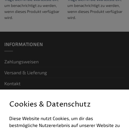
um benachrichtigt zu werden,
um benachrichtigt zu werden,
wenn dieses Produkt verfügbar
wenn dieses Produkt verfügbar
wird.
wird.
INFORMATIONEN
Zahlungsweisen
Versand & Lieferung
Kontakt
GESETZLICHE INFORMATIONEN
Cookies & Datenschutz
Allgemeine Geschäftsbedingungen
Diese Website nutzt Cookies, um dir das
bestmögliche Nutzererlebnis auf unserer Website zu
Datenschutz