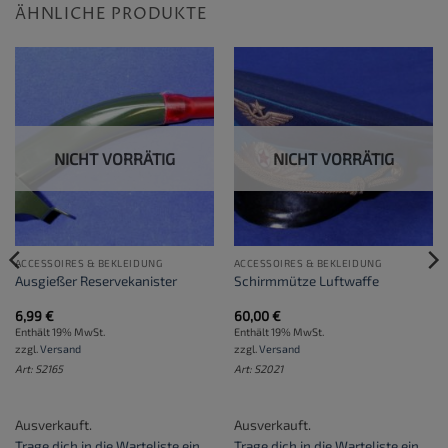
ÄHNLICHE PRODUKTE
NICHT VORRÄTIG
NICHT VORRÄTIG
ACCESSOIRES & BEKLEIDUNG
ACCESSOIRES & BEKLEIDUNG
Ausgießer Reservekanister
Schirmmütze Luftwaffe
6,99
€
60,00
€
Enthält 19% MwSt.
Enthält 19% MwSt.
zzgl.
Versand
zzgl.
Versand
Art: S2165
Art: S2021
Ausverkauft.
Ausverkauft.
Trage dich in die Warteliste ein
,
Trage dich in die Warteliste ein
,