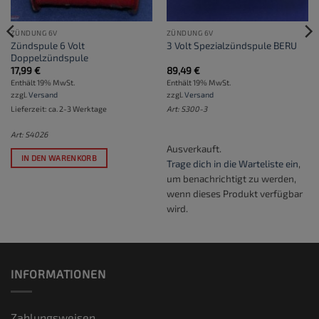
ZÜNDUNG 6V
ZÜNDUNG 6V
Zündspule 6 Volt
3 Volt Spezialzündspule BERU
Doppelzündspule
17,99
€
89,49
€
Enthält 19% MwSt.
Enthält 19% MwSt.
zzgl.
Versand
zzgl.
Versand
Lieferzeit: ca. 2-3 Werktage
Art: S300-3
Art: S4026
Ausverkauft.
IN DEN WARENKORB
Trage dich in die Warteliste ein
,
um benachrichtigt zu werden,
wenn dieses Produkt verfügbar
wird.
INFORMATIONEN
Zahlungsweisen