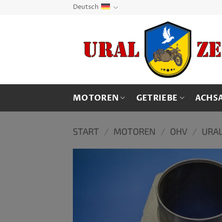
Zum
Deutsch
Inhalt
springen
MOTOREN
GETRIEBE
ACHS
START
/
MOTOREN
/
OHV
/
URA