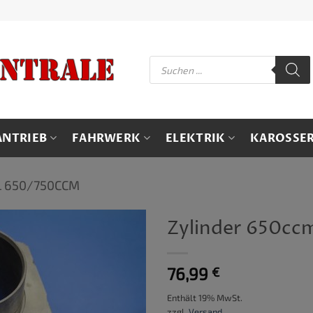
Products
search
ANTRIEB
FAHRWERK
ELEKTRIK
KAROSSER
L 650/750CCM
Zylinder 650cc
76,99
€
Enthält 19% MwSt.
zzgl.
Versand