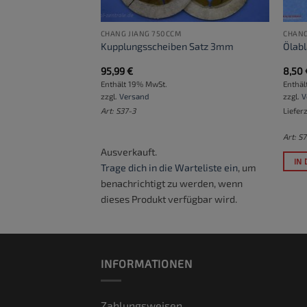
750CCM
CHANG JIANG 750CCM
CHANG
chöttle 80 mm
Kupplungsscheiben Satz 3mm
Ölabl
95,99
€
8,50
Enthält 19% MwSt.
Enthäl
zzgl.
Versand
zzgl.
V
ktage
Art: S37-3
Liefer
Art: S
Ausverkauft.
RB
IN
Trage dich in die Warteliste ein
, um
benachrichtigt zu werden, wenn
dieses Produkt verfügbar wird.
INFORMATIONEN
Zahlungsweisen