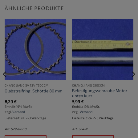
ÄHNLICHE PRODUKTE
CHANG JIANG SV 12V 750CCM
CHANG JIANG 750CCM
Befestigungsschraube Motor
Ölabstreifring, Schöttle 80 mm
unten kurz
8,29
€
5,99
€
Enthält 19% MwSt.
Enthält 19% MwSt.
zzgl.
Versand
zzgl.
Versand
Lieferzeit: ca. 2-3 Werktage
Lieferzeit: ca. 2-3 Werktage
Art: S29-8000
Art: S64-K