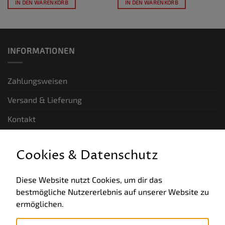
IN DEN WARENKORB
IN DEN WARENKORB
INFORMATIONEN
Zahlungsweisen
Versand & Lieferung
Kontakt
GESETZLICHE INFORMATIONEN
Cookies & Datenschutz
Allgemeine Geschäftsbedingungen
Diese Website nutzt Cookies, um dir das
bestmögliche Nutzererlebnis auf unserer Website zu
Datenschutz
ermöglichen.
Impressum