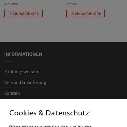
Art: S884
Art: S921
IN DEN WARENKORB
IN DEN WARENKORB
INFORMATIONEN
Zahlungsweisen
Versand & Lieferung
Kontakt
GESETZLICHE INFORMATIONEN
Cookies & Datenschutz
Allgemeine Geschäftsbedingungen
Diese Website nutzt Cookies, um dir das