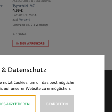
ACCESSOIRES & BEKLEIDUNG
rz
Typschild IMZ
4,99
€
Enthält 19% MwSt.
zzgl.
Versand
Lieferzeit: ca. 2-3 Werktage
Art: S2044
IN DEN WARENKORB
 & Datenschutz
HLUNGSWEISEN
e nutzt Cookies, um dir das bestmögliche
is auf unserer Website zu ermöglichen.
PayPal
Visa
MasterCard
Bank
Transfer
IES AKZEPTIEREN
BEARBEITEN