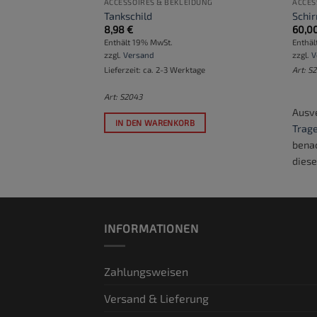
EIDUNG
ACCESSOIRES & BEKLEIDUNG
ACCES
ekanister
Tankschild
Schi
8,98
€
60,0
Enthält 19% MwSt.
Enthäl
zzgl.
Versand
zzgl.
V
Lieferzeit: ca. 2-3 Werktage
Art: S
Art: S2043
Ausve
IN DEN WARENKORB
arteliste ein
, um
Trage
 werden, wenn
benac
fügbar wird.
diese
INFORMATIONEN
Zahlungsweisen
Versand & Lieferung