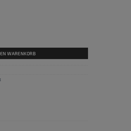
nge
DEN WARENKORB
g