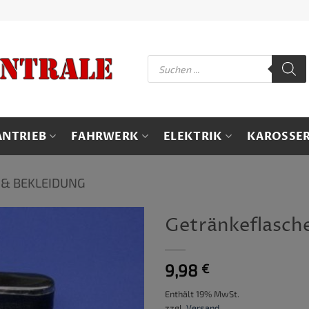
Products
search
ANTRIEB
FAHRWERK
ELEKTRIK
KAROSSER
 & BEKLEIDUNG
Getränkeflasche 
9,98
€
Enthält 19% MwSt.
zzgl.
Versand