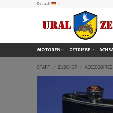
Zum
Deutsch
Inhalt
springen
MOTOREN
GETRIEBE
ACHS
START
/
ZUBEHÖR
/
ACCESSOIRES