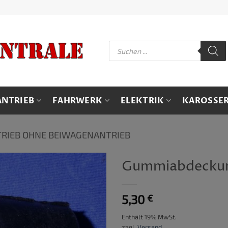
Products
search
ANTRIEB
FAHRWERK
ELEKTRIK
KAROSSER
RIEB OHNE BEIWAGENANTRIEB
Gummiabdeckun
5,30
€
Enthält 19% MwSt.
zzgl.
Versand