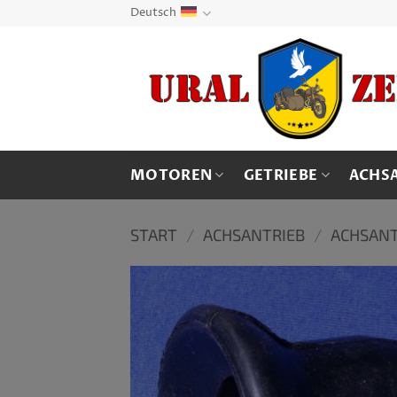
Zum
Deutsch
Inhalt
springen
MOTOREN
GETRIEBE
ACHS
START
/
ACHSANTRIEB
/
ACHSANT