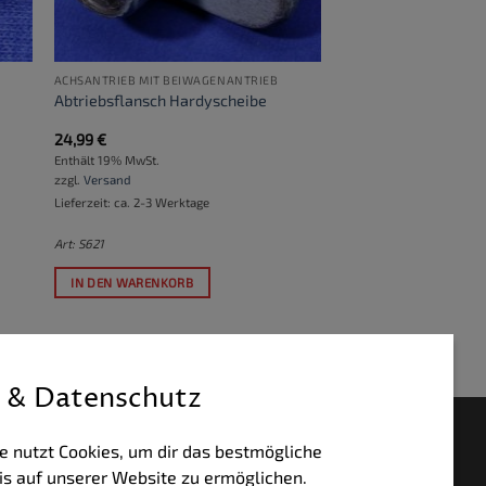
ACHSANTRIEB MIT BEIWAGENANTRIEB
Abtriebsflansch Hardyscheibe
24,99
€
Enthält 19% MwSt.
zzgl.
Versand
Lieferzeit: ca. 2-3 Werktage
Art: S621
IN DEN WARENKORB
 & Datenschutz
HLUNGSWEISEN
e nutzt Cookies, um dir das bestmögliche
is auf unserer Website zu ermöglichen.