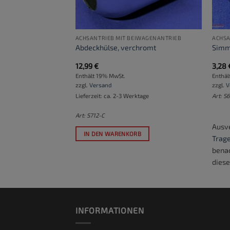
BEIWAGENANTRIEB
ACHSANTRIEB MIT BEIWAGENANTRIEB
ACHSA
b MT 11
Abdeckhülse, verchromt
Simm
12,99
€
3,28
Enthält 19% MwSt.
Enthäl
zzgl.
Versand
zzgl.
V
ktage
Lieferzeit: ca. 2-3 Werktage
Art: S
Art: S712-C
Ausve
RB
IN DEN WARENKORB
Trage
benac
diese
INFORMATIONEN