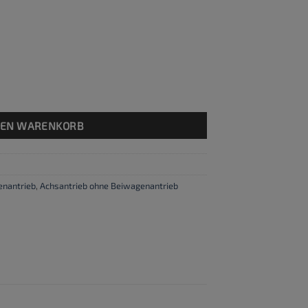
e
DEN WARENKORB
enantrieb
,
Achsantrieb ohne Beiwagenantrieb