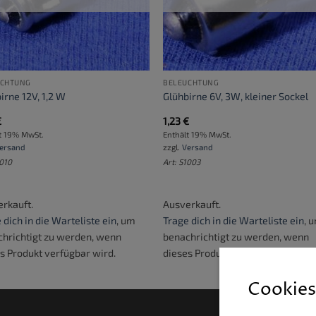
UCHTUNG
BELEUCHTUNG
irne 12V, 1,2 W
Glühbirne 6V, 3W, kleiner Sockel
€
1,23
€
t 19% MwSt.
Enthält 19% MwSt.
ersand
zzgl.
Versand
1010
Art: S1003
rkauft.
Ausverkauft.
 dich in die Warteliste ein
, um
Trage dich in die Warteliste ein
, 
hrichtigt zu werden, wenn
benachrichtigt zu werden, wenn
s Produkt verfügbar wird.
dieses Produkt verfügbar wird.
Cookies