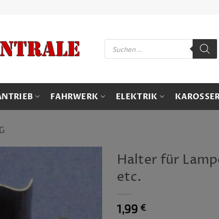
Products
search
ANTRIEB
FAHRWERK
ELEKTRIK
KAROSSER
G
Halter für Lamp
etc.
1,99
€