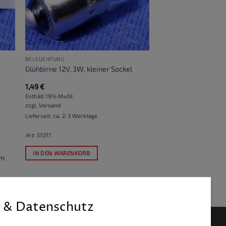
BELEUCHTUNG
Glühbirne 12V, 3W, kleiner Sockel
1,49
€
Enthält 19% MwSt.
zzgl.
Versand
Lieferzeit: ca. 2-3 Werktage
Art: S1011
IN DEN WARENKORB
um
 & Datenschutz