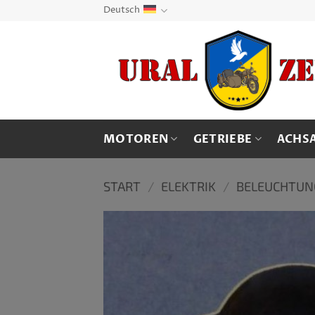
Zum
Deutsch
Inhalt
springen
MOTOREN
GETRIEBE
ACHS
START
/
ELEKTRIK
/
BELEUCHTUN