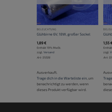
BELEUCHTUNG
BELE
tz C
Glühbirne 6V, 18W, großer Sockel
Glühb
1,89
€
1,55
Enthält 19% MwSt.
Enthäl
zzgl.
Versand
zzgl.
V
Art: S1006
Art: S
Ausverkauft.
Ausve
arteliste ein
, um
Trage dich in die Warteliste ein
, um
Trage
 werden, wenn
benachrichtigt zu werden, wenn
benac
fügbar wird.
dieses Produkt verfügbar wird.
diese