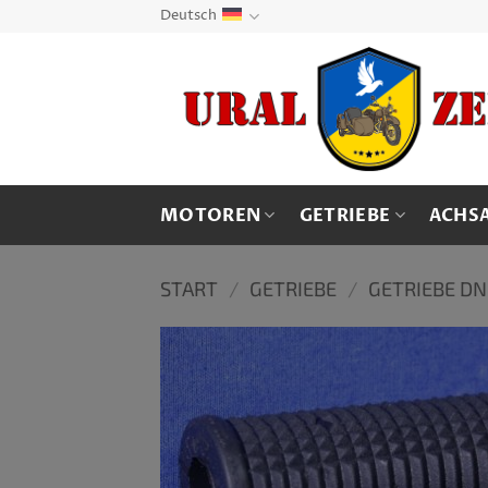
Zum
Deutsch
Inhalt
springen
MOTOREN
GETRIEBE
ACHS
START
/
GETRIEBE
/
GETRIEBE D