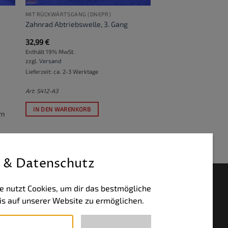
MIT RÜCKWÄRTSGANG (DNEPR)
Zahnrad Abtriebswelle, 3. Gang
32,99
€
Enthält 19% MwSt.
zzgl.
Versand
Lieferzeit: ca. 2-3 Werktage
Art: S412-A3
IN DEN WARENKORB
um
 & Datenschutz
HLUNGSWEISEN
e nutzt Cookies, um dir das bestmögliche
is auf unserer Website zu ermöglichen.
PayPal
Visa
MasterCard
Bank