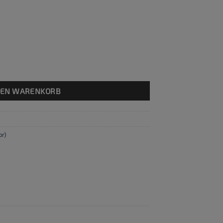
nge
DEN WARENKORB
pr)