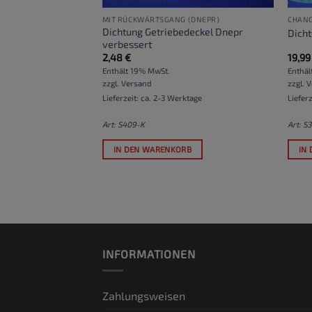
MIT RÜCKWÄRTSGANG (DNEPR)
CHANG
Dichtung Getriebedeckel Dnepr
15) geschlossen
Dicht
verbessert
2,48
€
19,9
Enthält 19% MwSt.
Enthäl
zzgl.
Versand
zzgl.
V
ktage
Lieferzeit: ca. 2-3 Werktage
Liefer
Art: S409-K
Art: S
RB
IN DEN WARENKORB
IN
INFORMATIONEN
Zahlungsweisen