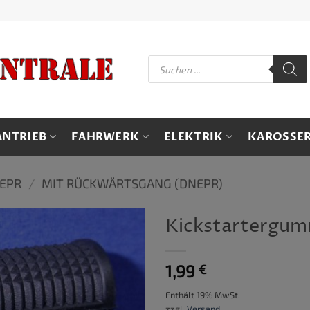
Products
search
ANTRIEB
FAHRWERK
ELEKTRIK
KAROSSER
NEPR
/
MIT RÜCKWÄRTSGANG (DNEPR)
Kickstartergum
1,99
€
Enthält 19% MwSt.
zzgl.
Versand