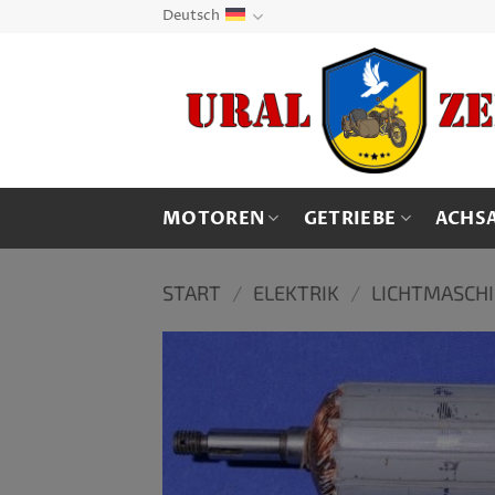
Zum
Deutsch
Inhalt
springen
MOTOREN
GETRIEBE
ACHS
START
/
ELEKTRIK
/
LICHTMASCH