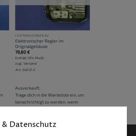
LICHTMASCHINEN 6V
Elektronischer Regler im
Originalgehäuse
79,80
€
Enthält 19% MwSt.
zzgl.
Versand
Art: S4610-E
Ausverkauft.
um
Trage dich in die Warteliste ein
, um
benachrichtigt zu werden, wenn
dieses Produkt verfügbar wird.
 & Datenschutz