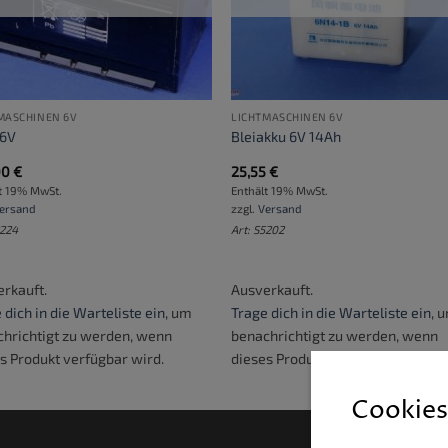
MASCHINEN 6V
LICHTMASCHINEN 6V
 6V
Bleiakku 6V 14Ah
00
€
25,55
€
t 19% MwSt.
Enthält 19% MwSt.
ersand
zzgl.
Versand
2224
Art: S5202
rkauft.
Ausverkauft.
 dich in die Warteliste ein
, um
Trage dich in die Warteliste ein
, 
hrichtigt zu werden, wenn
benachrichtigt zu werden, wenn
s Produkt verfügbar wird.
dieses Produkt verfügbar wird.
Cookies