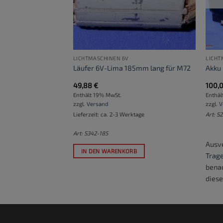
LICHTMASCHINEN 6V
LICHT
nisch
Läufer 6V-Lima 185mm lang für M72
Akku
49,88
€
100,
Enthält 19% MwSt.
Enthäl
zzgl.
Versand
zzgl.
V
Lieferzeit: ca. 2-3 Werktage
Art: S
Art: S342-185
Ausve
IN DEN WARENKORB
arteliste ein
, um
Trage
 werden, wenn
benac
fügbar wird.
diese