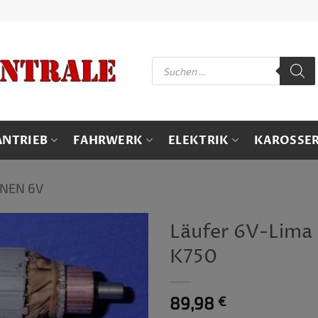
Products
search
ANTRIEB
FAHRWERK
ELEKTRIK
KAROSSER
INEN 6V
Läufer 6V-Lima
K750
89,98
€